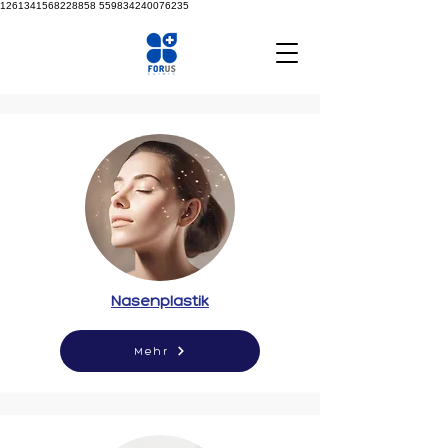
1261341568228858
559834240076235
Nasenplastik
Mehr