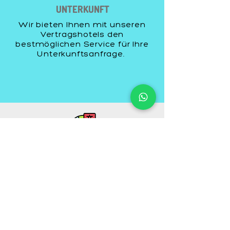
UNTERKUNFT
Wir bieten Ihnen mit unseren
Vertragshotels den
bestmöglichen Service für Ihre
Unterkunftsanfrage.
INTERPRETER
Während Ihrer Reise begleitet
Sie unser verantwortlicher
Übersetzer bei allen Vorgängen
im Rahmen der medizinischen
Versorgung.