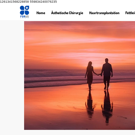
1261341568228858
559834240076235
Home
Ästhetische Chirurgie
Haartransplantation
Fettlei