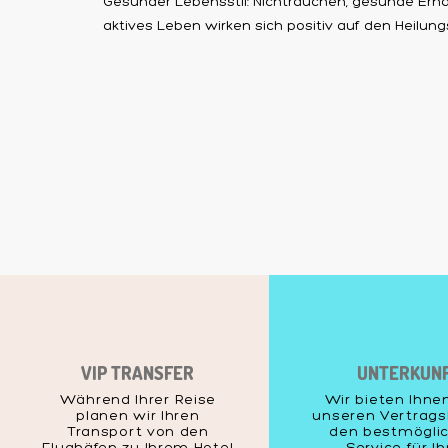
Gesunder Lebensstil: Nichtrauchen, gesunde Ern
aktives Leben wirken sich positiv auf den Heilun
VIP TRANSFER
UNTERKUN
Während Ihrer Reise
Wir bieten Ihne
planen wir Ihren
unseren Vertrags
Transport von den
den bestmögli
Flughäfen zu Ihrem Hotel
Service für Ih