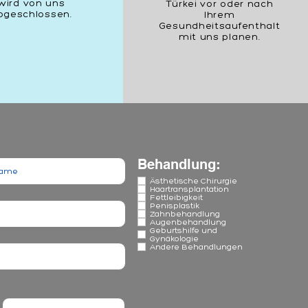
wird von uns
Türkei vor oder nach
bgeschlossen.
Ihrem
Gesundheitsaufenthalt
mit uns planen.
Behandlung:
Ästhetische Chirurgie
Haartransplantation
Fettleibigkeit
Penisplastik
Zahnbehandlung
Augenbehandlung
Geburtshilfe und
Gynäkologie
Andere Behandlungen