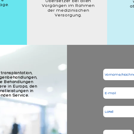
Übersetzer bei allen
rage.
Vorgängen im Rahmen
a
der medizinischen
Versorgung.
transplantation,
Augenbehandlungen,
he Behandlungen
ere in Europa, den
nstleistungen in
nden Service.