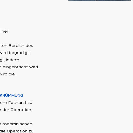
iner
mten Bereich des
wird begradigt.
gt, indem
 eingebracht wird.
ird die
ERKRÜMMUNG
inem Facharzt zu
 der Operation,
n medizinischen
die Operation zu