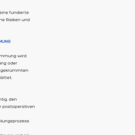
 eine fundierte
he Risiken und
MMUNG
rümmung wird
ung oder
im gekrümmten
ättet.
tig, den
er postoperativen
eilungsprozess