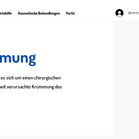
Anm
rtshilfe
Kosmetische Behandlungen
ForUs
mmung
es sich um einen chirurgischen
nkheit verursachte Krümmung des