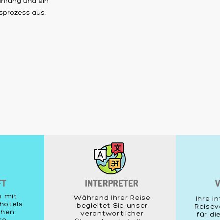
ährung und ein
gsprozess aus.
FT
INTERPRETER
V
n mit
Während Ihrer Reise
Ihre i
hotels
begleitet Sie unser
Reisev
chen
verantwortlicher
für di
re