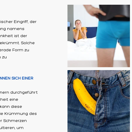
cher Eingriff, der
kung namens
nkheit ist der
 gekrümmt. Solche
gerade Form zu
n zu
NEN SICH EINER
nern durchgeführt
heit eine
kann diese
 die Krümmung des
der Schmerzen
ultieren, um