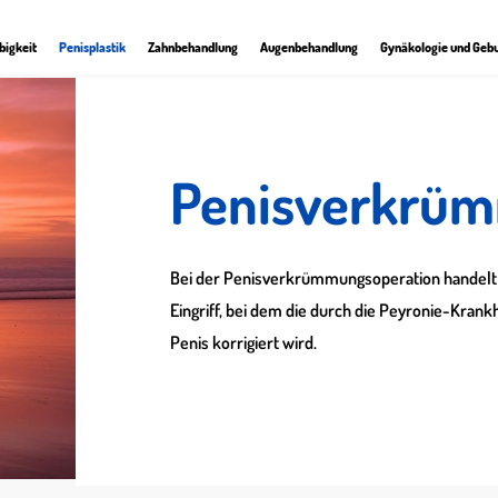
bigkeit
Penisplastik
Zahnbehandlung
Augenbehandlung
Gynäkologie und Gebu
Penisverkrü
Bei der Penisverkrümmungsoperation handelt 
Eingriff, bei dem die durch die Peyronie-Kra
Penis korrigiert wird.