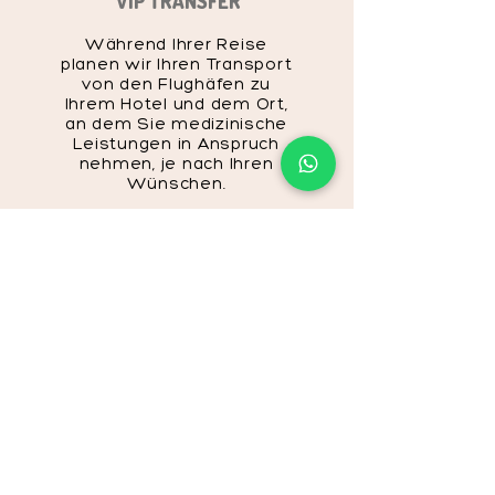
VIP TRANSFER
Während Ihrer Reise
planen wir Ihren Transport
von den Flughäfen zu
Ihrem Hotel und dem Ort,
an dem Sie medizinische
Leistungen in Anspruch
nehmen, je nach Ihren
Wünschen.
UNTERKUNFT
Wir bieten Ihnen mit unseren
Vertragshotels den
bestmöglichen Service für Ihre
Unterkunftsanfrage.