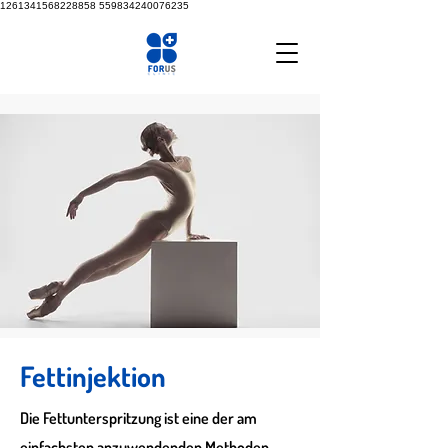
1261341568228858
559834240076235
Fettinjektion
Die Fettunterspritzung ist eine der am
einfachsten anzuwendenden Methoden