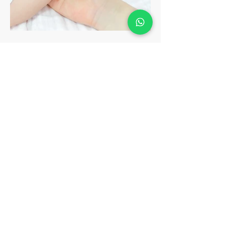
TRASLADO VIP
Durante su viaje,
planificamos su
transporte desde los
aeropuertos hasta su
hotel y el lugar donde
reciba los servicios
sanitarios, de acuerdo con
su solicitud.