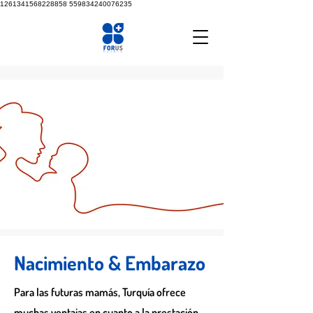
1261341568228858
559834240076235
Nacimiento & Embarazo
Para las futuras mamás, Turquía ofrece
muchas ventajas en cuanto a la prestación