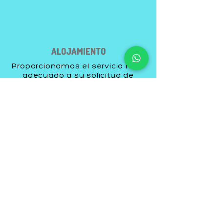
ALOJAMIENTO
Proporcionamos el servicio más
adecuado a su solicitud de
alojamiento con nuestros
hoteles contratados.
INTERPRETADO
R
Durante su viaje Nuestro