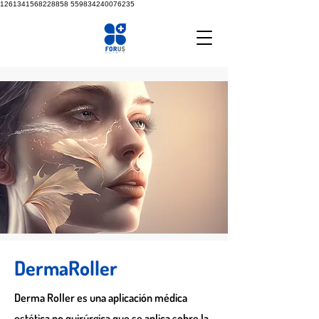
1261341568228858
559834240076235
DermaRoller
Derma Roller es una aplicación médica
estética no quirúrgica que se aplica sobre la