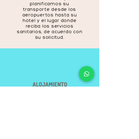
planificamos su
transporte desde los
aeropuertos hasta su
hotel y el lugar donde
reciba los servicios
sanitarios, de acuerdo con
su solicitud.
ALOJAMIENTO
Proporcionamos el servicio más
adecuado a su solicitud de
alojamiento con nuestros
hoteles contratados.