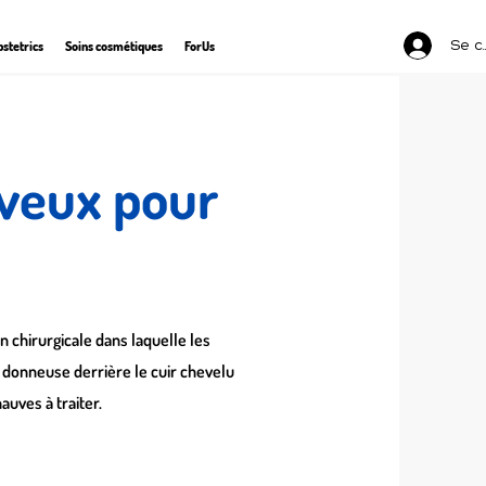
Se c
stetrics
Soins cosmétiques
ForUs
eveux pour
 chirurgicale dans laquelle les
e donneuse derrière le cuir chevelu
auves à traiter.