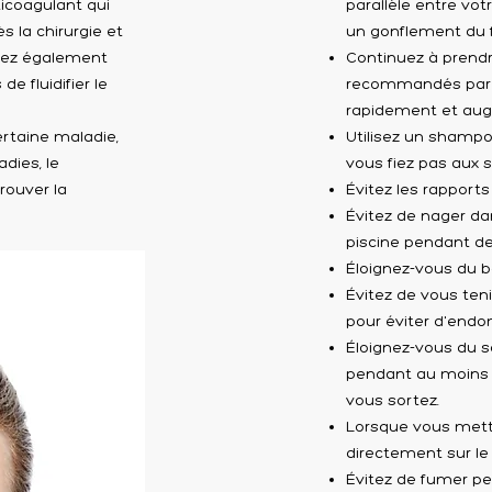
ticoagulant qui
parallèle entre vot
 la chirurgie et
un gonflement du f
llez également
Continuez à prend
 fluidifier le
recommandés par vo
rapidement et augm
rtaine maladie,
Utilisez un shampo
dies, le
vous fiez pas aux
rouver la
Évitez les rapport
Évitez de nager da
piscine pendant de
Éloignez-vous du b
Évitez de vous teni
pour éviter d'endo
Éloignez-vous du so
pendant au moins 
vous sortez.
Lorsque vous mett
directement sur le 
Évitez de fumer pe