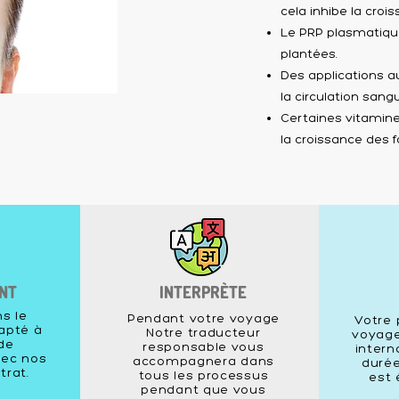
cela inhibe la crois
Le PRP plasmatique 
plantées.
Des applications au
la circulation sang
Certaines vitamine
la croissance des fo
NT
INTERPRÈTE
s le
Pendant votre voyage
Votre 
dapté à
Notre traducteur
voyage
de
responsable vous
intern
ec nos
accompagnera dans
durée
trat.
tous les processus
est 
pendant que vous