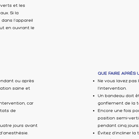
verts et les
ux. Si la
 dans l'appareil
ut en ouvrant le
QUE FAIRE APRÈS 
pendant ou après
Ne vous lavez pas
ation saine et
l'intervention.
Un bandeau doit êt
tervention, car
gonflement de la t
ltats de
Encore une fois pou
position semi-verti
quatre jours avant
pendant cinq jours.
 d'anesthésie.
Évitez d'incliner l