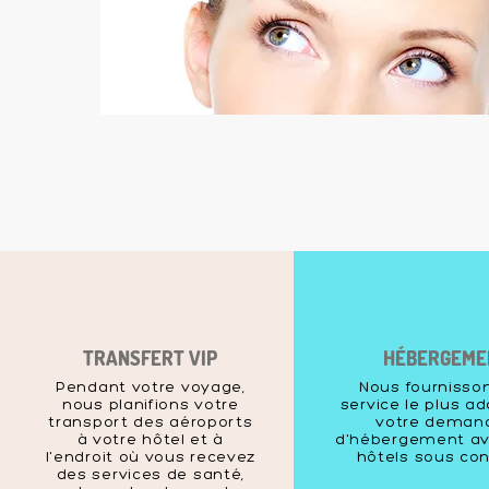
TRANSFERT VIP
HÉBERGEME
Pendant votre voyage,
Nous fournisson
nous planifions votre
service le plus a
transport des aéroports
votre deman
à votre hôtel et à
d'hébergement av
l'endroit où vous recevez
hôtels sous con
des services de santé,