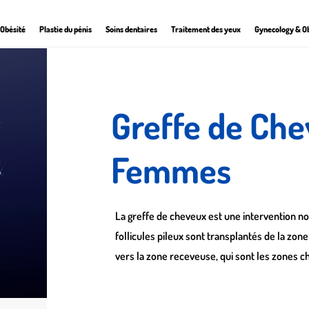
Obésité
Plastie du pénis
Soins dentaires
Traitement des yeux
Gynecology & Ob
Greffe de Ch
Femmes
La greffe de cheveux est une intervention non
follicules pileux sont transplantés de la zon
vers la zone receveuse, qui sont les zones ch