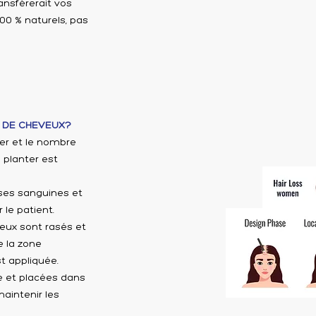
ransférerait vos
00 % naturels, pas
 DE CHEVEUX?
ter et le nombre
 planter est
ses sanguines et
le patient.
veux sont rasés et
e la zone
t appliquée.
e et placées dans
aintenir les