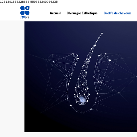
1261341568228858
559834240076235
Accueil
Chirurgie Esthétique
Greffe de cheveux