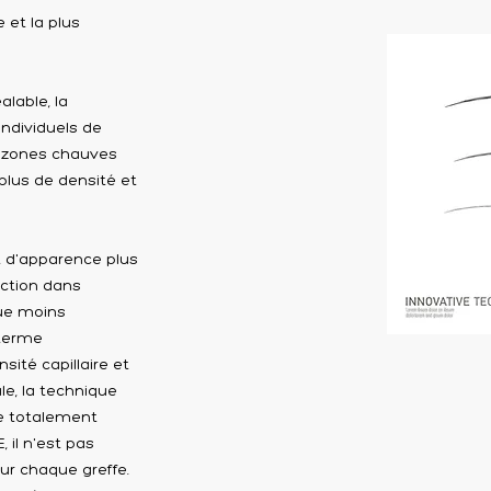
 et la plus
lable, la
individuels de
s zones chauves
lus de densité et
t d'apparence plus
ection dans
que moins
 terme
ité capillaire et
le, la technique
re totalement
 il n'est pas
ur chaque greffe.