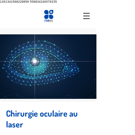
1261341568228858
559834240076235
Chirurgie oculaire au
laser