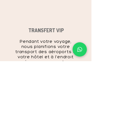
TRANSFERT VIP
Pendant votre voyage,
nous planifions votre
transport des aéroports à
votre hôtel et à l'endroit
où vous recevez des
services de santé, selon
votre demande.
HÉBERGEMENT
Nous fournissons le service le