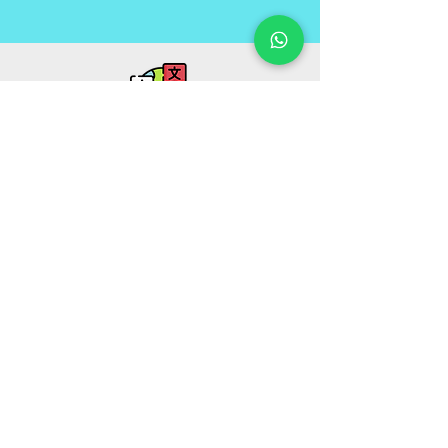
INTERPRÈTE
Pendant votre voyage Notre
traducteur responsable vous
accompagnera dans tous les
processus pendant que vous
recevez des soins de santé.
ASSURANCE
Votre police d'assurance voyage
valable au niveau international