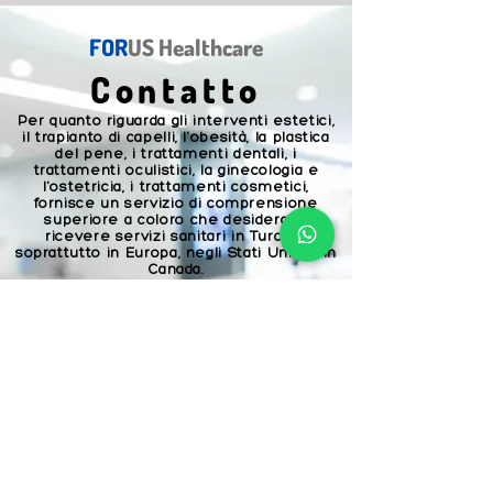
FOR
US Healthcare
Contatto
Per quanto riguarda gli interventi estetici,
il trapianto di capelli, l'obesità, la plastica
del pene, i trattamenti dentali, i
trattamenti oculistici, la ginecologia e
l'ostetricia, i trattamenti cosmetici,
fornisce un servizio di comprensione
superiore a coloro che desiderano
ricevere servizi sanitari in Turchia,
soprattutto in Europa, negli Stati Uniti e in
Canada.
İSTANBUL - TÜRKİYE
hello@forusclinic.com
+90
<--click for whatsapp