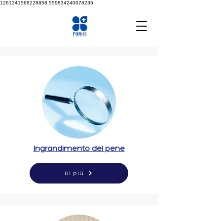
1261341568228858
559834240076235
Ingrandimento del pene
Di più