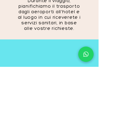
Durante il viaggio,
pianifichiamo il trasporto
dagli aeroporti all'hotel e
al luogo in cui riceverete i
servizi sanitari, in base
alle vostre richieste.
ACCOMPAGNAMENTO
Forniamo il servizio più adatto
alla vostra richiesta di alloggio
con i nostri hotel convenzionati.