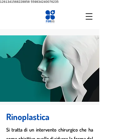
1261341568228858
559834240076235
Rinoplastica
Si tratta di un intervento chirurgico che ha
come obiettivo quello di ridurre la forma del