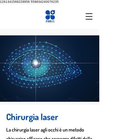
1261341568228858
559834240076235
Chirurgia laser
La chirurgia laser agli occhi è un metodo
chirurgico efficace che corregge difetti della